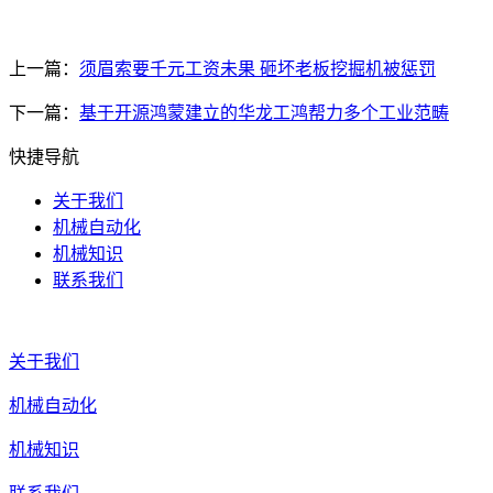
上一篇：
须眉索要千元工资未果 砸坏老板挖掘机被惩罚
下一篇：
基于开源鸿蒙建立的华龙工鸿帮力多个工业范畴
快捷导航
关于我们
机械自动化
机械知识
联系我们
关于我们
机械自动化
机械知识