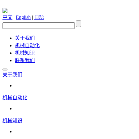
中文
|
English
|
日語
关于我们
机械自动化
机械知识
联系我们
关于我们
机械自动化
机械知识