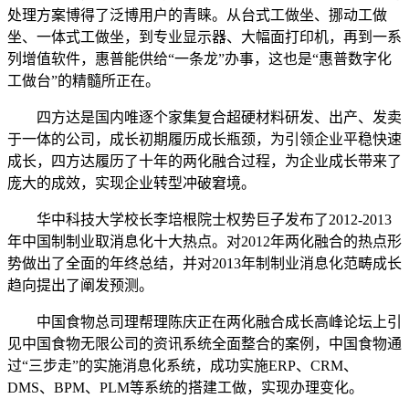
处理方案博得了泛博用户的青睐。从台式工做坐、挪动工做
坐、一体式工做坐，到专业显示器、大幅面打印机，再到一系
列增值软件，惠普能供给“一条龙”办事，这也是“惠普数字化
工做台”的精髓所正在。
四方达是国内唯逐个家集复合超硬材料研发、出产、发卖
于一体的公司，成长初期履历成长瓶颈，为引领企业平稳快速
成长，四方达履历了十年的两化融合过程，为企业成长带来了
庞大的成效，实现企业转型冲破窘境。
华中科技大学校长李培根院士权势巨子发布了2012-2013
年中国制制业取消息化十大热点。对2012年两化融合的热点形
势做出了全面的年终总结，并对2013年制制业消息化范畴成长
趋向提出了阐发预测。
中国食物总司理帮理陈庆正在两化融合成长高峰论坛上引
见中国食物无限公司的资讯系统全面整合的案例，中国食物通
过“三步走”的实施消息化系统，成功实施ERP、CRM、
DMS、BPM、PLM等系统的搭建工做，实现办理变化。