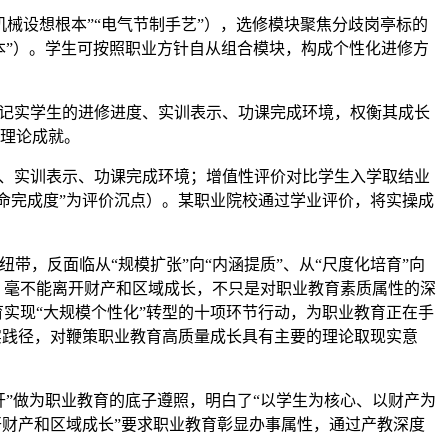
械设想根本”“电气节制手艺”），选修模块聚焦分歧岗亭标的
业根本”）。学生可按照职业方针自从组合模块，构成个性化进修方
台记实学生的进修进度、实训表示、功课完成环境，权衡其成长
心理论成就。
、实训表示、功课完成环境；增值性评价对比学生入学取结业
使命完成度”为评价沉点）。某职业院校通过学业评价，将实操成
，反面临从“规模扩张”向“内涵提质”、从“尺度化培育”向
，毫不能离开财产和区域成长，不只是对职业教育素质属性的深
育实现“大规模个性化”转型的十项环节行动，为职业教育正在手
的实践径，对鞭策职业教育高质量成长具有主要的理论取现实意
”做为职业教育的底子遵照，明白了“以学生为核心、以财产为
开财产和区域成长”要求职业教育彰显办事属性，通过产教深度