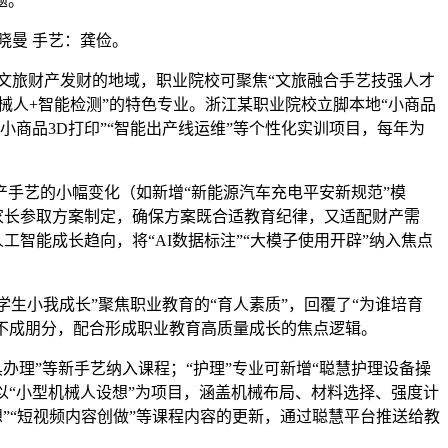
题。
晓曼 手艺：龚俭。
文旅财产发财的地域，职业院校可聚焦“文旅融合手艺技强人才
机械人+智能检测”的特色专业。浙江某职业院校立脚本地“小商品
小商品3D打印”“智能出产线运维”等个性化实训项目，每年为
产手艺的小幅变化（如新增“新能源汽车充电平安新规范”模
家长参取方案制定，确保方案既合适教育纪律，又适配财产需
人工智能成长趋向，将“AI数据标注”“大模子使用开辟”纳入焦点
生小我成长”聚焦职业教育的“育人素质”，回覆了“为谁培育
、不成朋分，配合形成职业教育高质量成长的焦点逻辑。
办理”等新手艺纳入课程；“护理”专业可新增“聪慧护理设备操
程以“小型机械人设想”为项目，涵盖机械布局、材料选择、强度计
想”“短视频内容创做”等课程内容的更新，通过聪慧平台推送给教