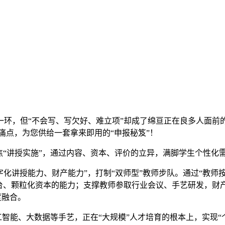
，但“不会写、写欠好、难立项”却成了绵亘正在良多人面前的
痛点，为您供给一套拿来即用的“申报秘笈”！
“讲授实施”，通过内容、资本、评价的立异，满脚学生个性化
讲授能力、财产能力”，打制“双师型”教师步队。通过“教师按
台、颗粒化资本的能力；支撑教师参取行业会议、手艺研发，财产
度融合。
智能、大数据等手艺，正在“大规模”人才培育的根本上，实现“个