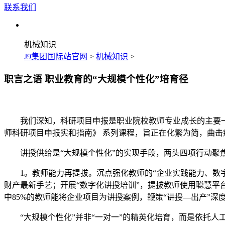
联系我们
机械知识
J9集团国际站官网
>
机械知识
>
职言之语 职业教育的“大规模个性化”培育径
我们深知，科研项目申报是职业院校教师专业成长的主要一环
师科研项目申报实和指南》 系列课程，旨正在化繁为简，曲击
讲授供给是“大规模个性化”的实现手段，两头四项行动聚焦
1。教师能力再提拔。沉点强化教师的“企业实践能力、数字化
财产最新手艺；开展“数字化讲授培训”，提拔教师使用聪慧平
中85%的教师能将企业项目为讲授案例，鞭策“讲授—出产”深
“大规模个性化”并非“一对一”的精英化培育，而是依托人工