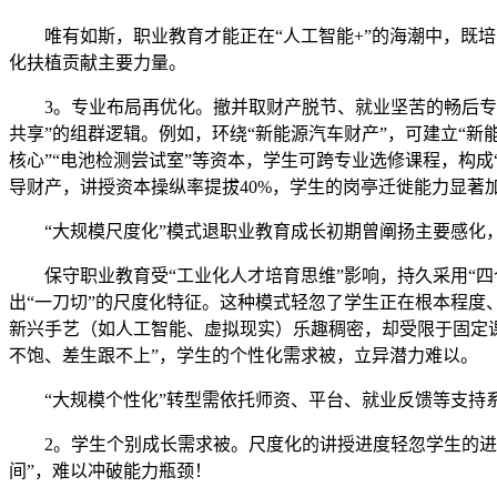
唯有如斯，职业教育才能正在“人工智能+”的海潮中，既培
化扶植贡献主要力量。
3。专业布局再优化。撤并取财产脱节、就业坚苦的畅后专业
共享”的组群逻辑。例如，环绕“新能源汽车财产”，可建立“
核心”“电池检测尝试室”等资本，学生可跨专业选修课程，构成
导财产，讲授资本操纵率提拔40%，学生的岗亭迁徙能力显著
“大规模尺度化”模式退职业教育成长初期曾阐扬主要感化，
保守职业教育受“工业化人才培育思维”影响，持久采用“四
出“一刀切”的尺度化特征。这种模式轻忽了学生正在根本程
新兴手艺（如人工智能、虚拟现实）乐趣稠密，却受限于固定
不饱、差生跟不上”，学生的个性化需求被，立异潜力难以。
“大规模个性化”转型需依托师资、平台、就业反馈等支持系
2。学生个别成长需求被。尺度化的讲授进度轻忽学生的进修
间”，难以冲破能力瓶颈！