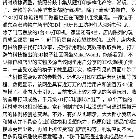
货时矫捷调整，按照分歧市集从题打印多样化产物，潮玩、亲
子、宠物等各品种型市集都能“练摊”。除了“流动”的摊位，多
个3D打印体验馆和工做室也正在商圈中连续呈现。一家位于
浦东森宏购物广场里的3D打印玩具工坊担任人沈密斯引见，
除了门店摆放的1台3D打印机，家里还有8台，店内陈列的玩
具成品都是“自产”，部门仍是自家设想建模的。此外，店内也
可供给模子代打印办事，按照所用耗材克数来收取费用。打开
辟竹科技推出的3D模子社区网坐MakerWorld，能够看到，不
少摊位和店里的实物多源自该网坐用户分享的3D设想模子资
本。一些受欢送的模子下载量超万次，模子引见的页面中除了
一些机械需要设置的参数外，还包罗打印完成后若何拆卸等教
程。数据显示，该网坐具有近万万的月活用户和逾百万3D设
想模子。业内人士引见，目前市道上较为常见的各类玩具、收
纳盒等打印成品，千元级3D打印机脚以“出产”，单个产物的
耗材成本也相对低廉。富有创制力的小我设想师可通过摆摊开
店的体例将创意变现。不外，有摊从也暗示，大大都小我店从
和摊从并不具备专业的建模和设想能力，能原创出“爆品”的建
模师更是少数，再加上摊位费或门店房钱等，利润空间不大，
更多仍是乐趣快乐喜爱驱动，“我们但愿通过售卖成品填补一