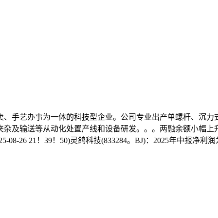
、手艺办事为一体的科技型企业。公司专业出产单螺杆、沉力式
送等从动化处置产线和设备研发。。。两融余额小幅上升 较前一买卖日添
6 21！39！50)灵鸽科技(833284。BJ)：2025年中报净利润