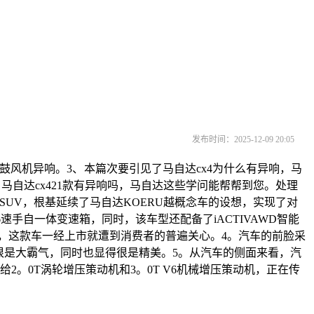
发布时间：2025-12-09 20:05
鼓风机异响。3、
本篇次要引见了马自达cx4为什么有异响，马
，马自达cx421款有异响吗，马自达这些学问能帮帮到您。处理
UV，根基延续了马自达KOERU越概念车的设想，实现了对
速手自一体变速箱，同时，该车型还配备了iACTIVAWD智能
车型，这款车一经上市就遭到消费者的普遍关心。4。汽车的前脸采
很是大霸气，同时也显得很是精美。5。从汽车的侧面来看，汽
。0T涡轮增压策动机和3。0T V6机械增压策动机，正在传