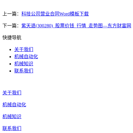
上一篇：
科技公司营业合同Word模板下载
下一篇：
紫天退(300280)_股票价钱_行情_走势图—东方财富网
快捷导航
关于我们
机械自动化
机械知识
联系我们
关于我们
机械自动化
机械知识
联系我们