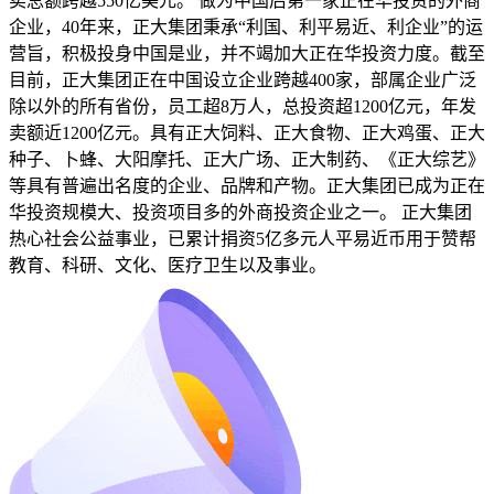
卖总额跨越550亿美元。 做为中国后第一家正在华投资的外商
企业，40年来，正大集团秉承“利国、利平易近、利企业”的运
营旨，积极投身中国是业，并不竭加大正在华投资力度。截至
目前，正大集团正在中国设立企业跨越400家，部属企业广泛
除以外的所有省份，员工超8万人，总投资超1200亿元，年发
卖额近1200亿元。具有正大饲料、正大食物、正大鸡蛋、正大
种子、卜蜂、大阳摩托、正大广场、正大制药、《正大综艺》
等具有普遍出名度的企业、品牌和产物。正大集团已成为正在
华投资规模大、投资项目多的外商投资企业之一。 正大集团
热心社会公益事业，已累计捐资5亿多元人平易近币用于赞帮
教育、科研、文化、医疗卫生以及事业。