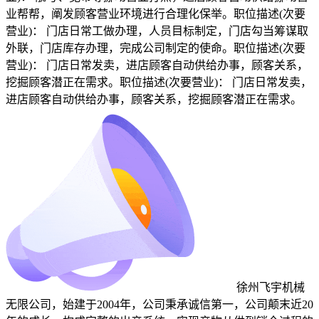
业帮帮，阐发顾客营业环境进行合理化保举。职位描述(次要
营业)： 门店日常工做办理，人员目标制定，门店勾当筹谋取
外联，门店库存办理，完成公司制定的使命。职位描述(次要
营业)： 门店日常发卖，进店顾客自动供给办事，顾客关系，
挖掘顾客潜正在需求。职位描述(次要营业)： 门店日常发卖，
进店顾客自动供给办事，顾客关系，挖掘顾客潜正在需求。
徐州飞宇机械
无限公司，始建于2004年，公司秉承诚信第一，公司颠末近20