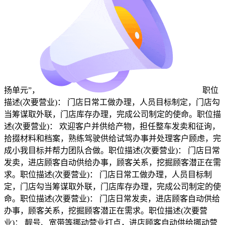
扬单元”，
职位
描述(次要营业)： 门店日常工做办理，人员目标制定，门店勾
当筹谋取外联，门店库存办理，完成公司制定的使命。职位描
述(次要营业)： 欢迎客户并供给产物，担任整车发卖和征询，
拾掇材料和档案，熟练驾驶供给试驾办事并处理客户顾虑，完
成小我目标并帮力团队合做。职位描述(次要营业)： 门店日常
发卖，进店顾客自动供给办事，顾客关系，挖掘顾客潜正在需
求。职位描述(次要营业)： 门店日常工做办理，人员目标制
定，门店勾当筹谋取外联，门店库存办理，完成公司制定的使
命。职位描述(次要营业)： 门店日常发卖，进店顾客自动供给
办事，顾客关系，挖掘顾客潜正在需求。职位描述(次要营
业)： 靓号、宽带等挪动营业打点，进店顾客自动供给挪动营