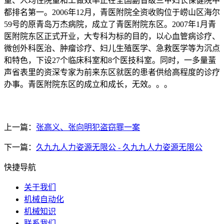
量、人均住院量和工做效率正在全国副省级三甲妇长保健院中
都排名第一。2006年12月，青医附院全资收购位于崂山区海尔
59号的原青岛万杰病院，成立了青医附院东区。2007年1月青
医附院东区正式开业，大专科为标的目的，以心血管病诊疗、
微创外科医治、肿瘤诊疗、妇儿生殖医学、急救医学等为沉点
和特色，下设27个临床科室和8个医技科室。同时，一多量蜚
声省表里的资深专家为前来东区就医的患者供给高程度的诊疗
办事。青医附院东区的成立和成长，无效。。。
上一篇：
张高义、张向明犯盗窃罪一案
下一篇：
久九九人力姿源无限公 - 久九九人力姿源无限公
快捷导航
关于我们
机械自动化
机械知识
联系我们