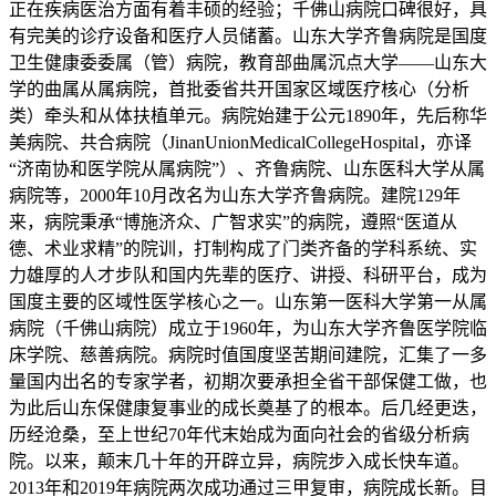
正在疾病医治方面有着丰硕的经验；千佛山病院口碑很好，具
有完美的诊疗设备和医疗人员储蓄。山东大学齐鲁病院是国度
卫生健康委委属（管）病院，教育部曲属沉点大学——山东大
学的曲属从属病院，首批委省共开国家区域医疗核心（分析
类）牵头和从体扶植单元。病院始建于公元1890年，先后称华
美病院、共合病院（JinanUnionMedicalCollegeHospital，亦译
“济南协和医学院从属病院”）、齐鲁病院、山东医科大学从属
病院等，2000年10月改名为山东大学齐鲁病院。建院129年
来，病院秉承“博施济众、广智求实”的病院，遵照“医道从
德、术业求精”的院训，打制构成了门类齐备的学科系统、实
力雄厚的人才步队和国内先辈的医疗、讲授、科研平台，成为
国度主要的区域性医学核心之一。山东第一医科大学第一从属
病院（千佛山病院）成立于1960年，为山东大学齐鲁医学院临
床学院、慈善病院。病院时值国度坚苦期间建院，汇集了一多
量国内出名的专家学者，初期次要承担全省干部保健工做，也
为此后山东保健康复事业的成长奠基了的根本。后几经更迭，
历经沧桑，至上世纪70年代末始成为面向社会的省级分析病
院。以来，颠末几十年的开辟立异，病院步入成长快车道。
2013年和2019年病院两次成功通过三甲复审，病院成长新。目