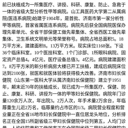
前已扶植成为一所集医疗、讲授、科研、康复、防止、急救于
一体的省级大型分析性甲等病院。山工具医药大学第二从属病
院(医连系病院)始建于1904年，是首批、济南市第一家分析性
甲等病院，首家省属医连系病院。病院先后获全国病院医保办
理先辈单元、全省干部保健工做先辈集体、全省西医工做先辈
集体、卫生系统文明单元等荣誉称号。病院占地总面积5。18
万平方米，建建面积8。13万平方米。现实床位1168张。下设
36个临床科室，10个医技科室、1个门诊部、1所眼科病院、固
定资产总值4。4亿元，医疗设备总值3。4亿元。病院建建面积
7。8万平方米的新分析病房大楼已开工扶植，建成后病院床位
达到2100张，就医和就医体验将获得极大改善。济南市妇长保
健院（山东第一医科大学从属济南妇长保健院）建立于1951
年，颠末近70年的扶植成长，现已成为一所集医疗、保健、防
止、康复、科研、讲授为一体的甲等妇长保健院。病院年门诊
量120余万人次，年出院3。2万人次，年手术量2万余台，年临
蓐重生儿近2万名，临蓐量约占市区的1/3。病院营业程度和营
业量正在全省16地市妇长保健院中一直位居龙头地位，分析排
名正在全国15所副省级三甲妇长保健院中位列第五，人均门诊