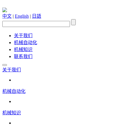
中文
|
English
|
日語
关于我们
机械自动化
机械知识
联系我们
关于我们
机械自动化
机械知识