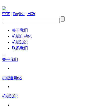
中文
|
English
|
日語
关于我们
机械自动化
机械知识
联系我们
关于我们
机械自动化
机械知识