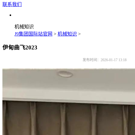
联系我们
机械知识
J9集团国际站官网
>
机械知识
>
伊甸曲飞2023
发布时间：2026-01-17 13:18