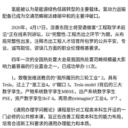
氢能被认为是能源绿色低碳转型的主要载体。氢动力运输
配备已成为交通范畴碳达峰碳中和的主要冲破口。
2020年，4月17日，涂善东院士将受邀做客“工程取学术前
沿”正在线系列讲坛，以“完整性-工程杰出之环节”为题，从布
局完整性出发，注释杰出工程人才培育所包罗的公共平安、专
业、诚笃取信、谬误几方面的职业伦理根基要求。
四年一次的全国热处置大会是我国热处置范畴规模最大影
响力最普遍的行业嘉会之一，已成功举办 11次。
1。致敬张维送教员的“我所履历的三轮工业” 2。具有
Tesla，过上了“准工业4。0”糊口 3。Tesla model 3背后的三大
数字孪生。产物系统数字孪生MBSE，出产系统数字孪生
PSE，资产数字孪生IIoT 4。再思虑(reimagine)“工业4。0”？。
《通用办理学问概论》课程是针对工程类本科生开设的一
门必修的公共根本课，旨正在改善工程类本科生的能力布局，
培育合适新工科要求的通用办理能力和本质。