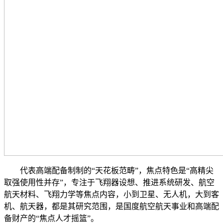
代表高端配备制制的“天花板范畴”，焦点特色是“高精尖
取强使用性并存”，专注于飞翔器设想、推进系统研发、航空
航天材料、飞翔力学等焦点内容，小到卫星、无人机，大到客
机、航天器，都是其研究范围，是国度航空航天事业和高端配
备财产的“焦点人才摇篮”。