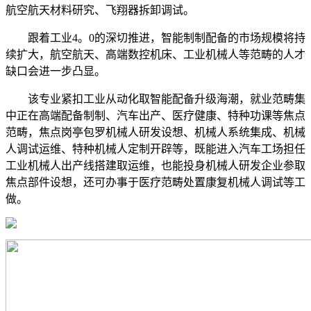
航空航天材料研究、飞翔器拆卸调试。
跟着工业4。0的深切推进，智能制制配备的市场规模将持
续扩大，航空航天、高端数控机床、工业机械人等范畴的人才
缺口会进一步凸显。
该专业紧扣工业从动化取智能配备升级海潮，就业范畴集
中正在高端配备制制、汽车出产、医疗健康、特种功课等焦点
范畴，焦点岗亭包罗机械人研发设想、机械人系统集成、机械
人调试运维、特种机械人定制开辟等，既能进入汽车工场担任
工业机械人出产线搭建取运维，也能投身机械人研发企业参取
焦点部件设想，还可办事于医疗范畴处置康复机械人调试等工
做。