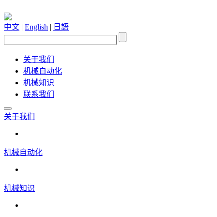
中文
|
English
|
日語
关于我们
机械自动化
机械知识
联系我们
关于我们
机械自动化
机械知识