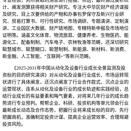
专业经验，对所获取的消息进行拾掇、筛选，最终通过度析统
计、阐发测算获得相关财产研究。专注大中华区财产经济谍报
及研究，目上次要供给的产物和办事包罗保守及新兴行业研
究、贸易打算书、可行性研究、市场调研、专题演讲、定制演
讲、工业园区大数据、财产链地图、专精特新申报及市场地位
证明等。涵盖文化体育、物流旅逛、健康养老、生物医药、能
源化工、配备制制、汽车电子、农林牧渔等范畴，还深切研究
聪慧城市、聪慧糊口、聪慧制制、新能源、新材料、新消费、
新金融、人工智能、“互联网+”等新兴范畴。
《2025-2031年中国从动化及设备行业成长全景监测及投
资标的目的研究演讲》对从动化及设备行业成长、市场运转现
状进行了具体阐发，还沉点阐发了行业合作款式、沉点企业的
运营现状，连系从动化及设备行业的成长轨迹和实践经验，总
结行业成长的有益要素和晦气要素，对将来几年行业的成长趋
势进行专业预判。帮帮企业、科研、投资机构等单元领会行业
最新成长动态及合作态势，把握行业将来成长标的目的、先行
把握商机，准确制定投资计谋、提高企业运营效率、合理规避
投资风险。