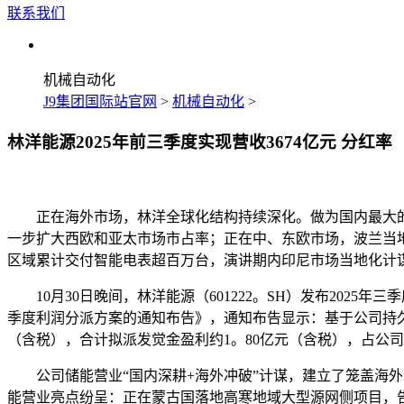
联系我们
机械自动化
J9集团国际站官网
>
机械自动化
>
林洋能源2025年前三季度实现营收3674亿元 分红率
正在海外市场，林洋全球化结构持续深化。做为国内最大的智
一步扩大西欧和亚太市场市占率；正在中、东欧市场，波兰当地
区域累计交付智能电表超百万台，演讲期内印尼市场当地化计
10月30日晚间，林洋能源（601222。SH）发布2025年
季度利润分派方案的通知布告》，通知布告显示：基于公司持久
（含税），合计拟派发觉金盈利约1。80亿元（含税），占公司
公司储能营业“国内深耕+海外冲破”计谋，建立了笼盖海外
能营业亮点纷呈：正在蒙古国落地高寒地域大型源网侧项目，告竣