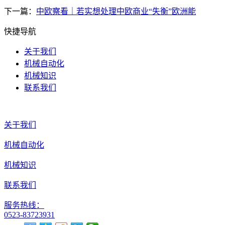
下一篇：
中欧察看｜若实想处理中欧商业“失衡”欧洲能
快捷导航
关于我们
机械自动化
机械知识
联系我们
关于我们
机械自动化
机械知识
联系我们
服务热线：
0523-83723931