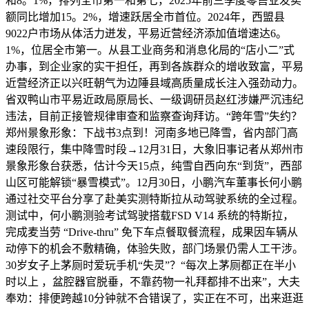
和8。1%，排列全市第一和第七，2025年前三季度零售业发卖
额同比增加15。2%，增速跃居全市首位。2024年，西盟县
9022户市场从体活力迸发，平易近营经济添加值增速达6。
1%，位居全市第一。从县工业商务和消息化局的“店小二”式
办事，到企业家的实干担任，再到各族群众的增收致富，平易
近营经济正以兴旺朝气为边陲县域高质量成长注入强劲动力。
省双鸭山市平易近政局原局长、一级调研员赵红涉嫌严沉违纪
违法，目前正接管规律审查和监察查询拜访。“跨年雪”失约？
郑州景象形象：下战书3点到！河南多地已降雪，省内部门高
速段限行，集中降雪时段→12月31日，大象旧事记者从郑州市
景象形象台获悉，估计今天15点，纯雪自西向东“到货”，西部
山区可能解锁“暴雪模式”。12月30日，小鹏汽车董事长何小鹏
通过社交平台分享了赴美实测特斯拉从动驾驶系统的全过程。
测试中，何小鹏测验考试驾驶搭载FSD V14 系统的特斯拉，
完成麦当劳 “Drive-thru” 免下车点餐取餐流程，成果因车辆从
动停下的机会不敷精确，体验失败，部门场景仍需人工干涉。
30岁女子上茅厕时爱玩手机“失灵”？“每次上茅厕都正在半小
时以上 ，盆腔器官脱垂，不靠药物一礼拜都排不出来”，大夫
奉劝：排便跨越10分钟就不合错误了，实正在不可，出来逛逛