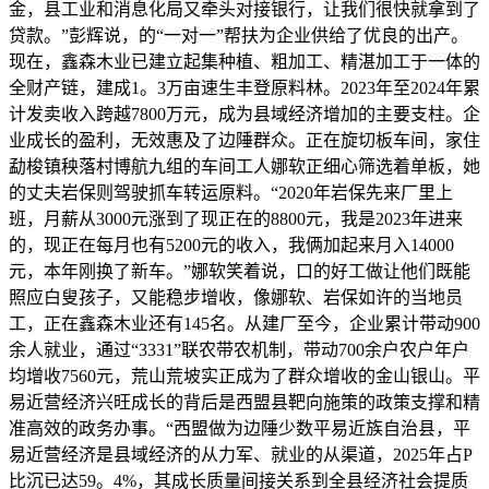
金，县工业和消息化局又牵头对接银行，让我们很快就拿到了
贷款。”彭辉说，的“一对一”帮扶为企业供给了优良的出产。
现在，鑫森木业已建立起集种植、粗加工、精湛加工于一体的
全财产链，建成1。3万亩速生丰登原料林。2023年至2024年累
计发卖收入跨越7800万元，成为县域经济增加的主要支柱。企
业成长的盈利，无效惠及了边陲群众。正在旋切板车间，家住
勐梭镇秧落村博航九组的车间工人娜软正细心筛选着单板，她
的丈夫岩保则驾驶抓车转运原料。“2020年岩保先来厂里上
班，月薪从3000元涨到了现正在的8800元，我是2023年进来
的，现正在每月也有5200元的收入，我俩加起来月入14000
元，本年刚换了新车。”娜软笑着说，口的好工做让他们既能
照应白叟孩子，又能稳步增收，像娜软、岩保如许的当地员
工，正在鑫森木业还有145名。从建厂至今，企业累计带动900
余人就业，通过“3331”联农带农机制，带动700余户农户年户
均增收7560元，荒山荒坡实正成为了群众增收的金山银山。平
易近营经济兴旺成长的背后是西盟县靶向施策的政策支撑和精
准高效的政务办事。“西盟做为边陲少数平易近族自治县，平
易近营经济是县域经济的从力军、就业的从渠道，2025年占P
比沉已达59。4%，其成长质量间接关系到全县经济社会提质