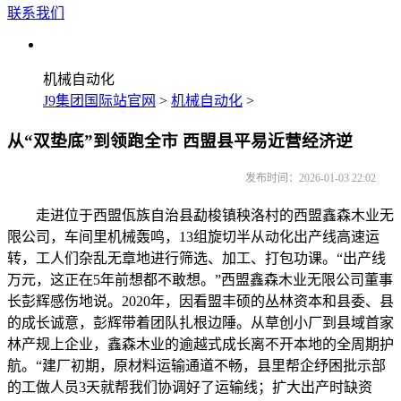
联系我们
机械自动化
J9集团国际站官网
>
机械自动化
>
从“双垫底”到领跑全市 西盟县平易近营经济逆
发布时间：2026-01-03 22:02
走进位于西盟佤族自治县勐梭镇秧洛村的西盟鑫森木业无
限公司，车间里机械轰鸣，13组旋切半从动化出产线高速运
转，工人们杂乱无章地进行筛选、加工、打包功课。“出产线
万元，这正在5年前想都不敢想。”西盟鑫森木业无限公司董事
长彭辉感伤地说。2020年，因看盟丰硕的丛林资本和县委、县
的成长诚意，彭辉带着团队扎根边陲。从草创小厂到县域首家
林产规上企业，鑫森木业的逾越式成长离不开本地的全周期护
航。“建厂初期，原材料运输通道不畅，县里帮企纾困批示部
的工做人员3天就帮我们协调好了运输线；扩大出产时缺资