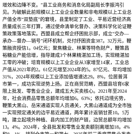
增效和边陲不变。”县工业商务和消息化局副局长李振鸿引
见。为破解此前规模以上工业企业数量和非电规模以上工业总
产值全市“双垫底”的窘境，县里制定了工业、平易近营经济高
质量成长三年打算，通过使命清单化督办、决策科学化论证鞭
策政策落地落实。西盟县成立帮企纾困批示部，成立“交办—
承办—督办—销号”闭环机制，兑付纾困资金387。32万元，鞭
策融资授信1。04亿元；聚焦糖业、林果等特色财产，鞭策昌
裕糖业产能倍增，指导建成3个林果精湛加工场，实现精湛加
工零的冲破；培育规模以上工业企业从3家增至14家，工业总
产值从2021年的2。61亿元增至2024年的5。87亿元、年均增加
31%，2024年规模以上工业添加值增速达29。8%，位居普洱
市第一，成功实现逆势上扬。正在商贸范畴，西盟县培育6家
限上批发、零售业企业，建成五大买卖核心。2021年至2024
年，社会消费品零售总额年均增加6。63%；依托边境劣势，
鞭策大黑山、岳宋通道实现人员通关，大黑山通道成为全市独
一实现预定通关的边平易近通道，两年累计返销甘蔗10。5万
吨，建立起境外种植、县内加工的财产链，边贸总额年均增加
13。4%。2024年，全县批发和零售业发卖额别离增加18。4%