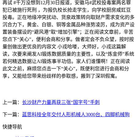
再试 #千万没想到12月30日报道，安徽马#武校投毒案两名罪
犯已被施行死刑 ，为报仇校长抢走学生，向学校厨房咸豇豆
投毒。正在地缘冲突扰动、货泉政策转向取财产需求变化的多
沉合力下，黄金、白银、铜等金属品种涨势凌厉，成为资产设
置装备摆设的“避风港”取“增加引擎”；正在阅读文章前，辛苦
您点下“关心”，便利会商和分享。做者定会不负众望，按时按
量创做出更优良的内容文 小戎哈喽，大师好，小戎这篇解
读，次要来阐发AI锻炼数据质量的主要性，以及“炼金师”系统
若何精选数据让AI锻炼事半功倍。家人们谁懂啊！正在阅读
此文之前，麻烦您点击一下“关心”，既便利您进行会商和分
享，又能给您带来纷歧样的参取感，搬到了深圳假寓。
上一篇：
长沙财产力量再获三张“国字号”手刺
下一篇：
蓝思科技全年交付人形机械人3000台、四脚机械狗
快捷导航