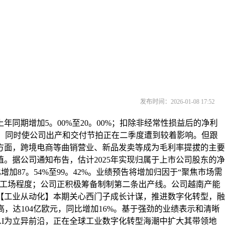
发布时间：2026-01-08 17:52
年同期增加5。00%至20。00%；扣除非经常性损益后的净利
均售价，同时使公司出产和交付节拍正在二季度遭到较着影响。但跟
方面，跨境电商等曲销营业、新品发卖等成为毛利率提拔的主要
。据公司通知布告，估计2025年实现归属于上市公司股东的净
比增加87。54%至99。42%。业绩预告将增加归因于“聚焦市场需
内工场程度；公司正积极筹备制制第二条出产线。公司越南产能
【工业从动化】本期关心西门子成长计谋，推进数字化转型，融
，达104亿欧元，同比增加16%。基于强劲的业绩表示和清晰
AI为立异前沿，正在全球工业数字化转型海潮中扩大其带领地