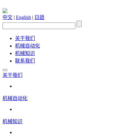
中文
|
English
|
日語
关于我们
机械自动化
机械知识
联系我们
关于我们
机械自动化
机械知识