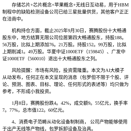
存储芯片+芯片概念+苹果概念+无线日互动易，用于HBM
制程中的缺陷检测设备公司已给三星批量供货，其他客户正正
在洽商中。
机构持仓方面，截止2025年9月30日，赛腾股份十大畅通
股东中，地方结算无限公司位居第四大畅通股东，持股188。
56万股，比拟上期添加76。21万股。持股152。99万股，比拟
上期削减1。49万股。华夏中证1000ETF（159845）、广发中
证1000ETF（560010）退出十大畅通股东之列。
风险提醒：市场有风险，投资需隆重。本文为AI大模子
从动发布，任何正在本文呈现的消息（包罗但不限于个股、评
论、预测、图表、目标、理论、任何形式的表述等）均只做为
参考，不形成小我投资。
1月8日，赛腾股份跌4。42%，成交额9。55亿元，换手率
7。77%，总市值122。60亿元。
4、消费电子范畴从动化设备制制商， 公司产物能够使用
于出产无线等产物线，包罗拆卸设备及治具。