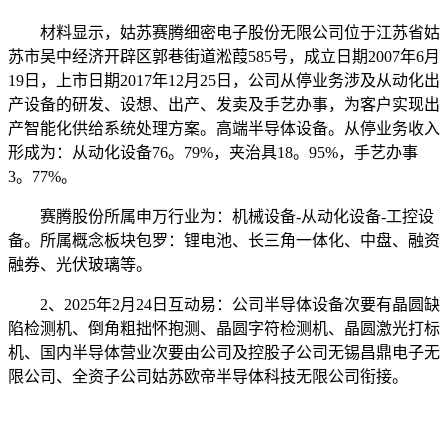
材料显示，姑苏赛腾细密电子股份无限公司位于江苏省姑
苏市吴中经济开辟区郭巷街道淞葭585号，成立日期2007年6月
19日，上市日期2017年12月25日，公司从停业务涉及从动化出
产设备的研发、设想、出产、发卖及手艺办事，为客户实现出
产智能化供给系统处理方案。高端半导体设备。从停业务收入
形成为：从动化设备76。79%，夹治具18。95%，手艺办事
3。77%。
赛腾股份所属申万行业为：机械设备-从动化设备-工控设
备。所属概念板块包罗：锂电池、长三角一体化、中盘、融资
融券、光伏玻璃等。
2、2025年2月24日互动易：公司半导体设备次要有晶圆缺
陷检测机、倒角粗拙怀抱测、晶圆字符检测机、晶圆激光打标
机、国内半导体营业次要由公司及控股子公司无锡昌鼎电子无
限公司、全资子公司姑苏欧帝半导体科技无限公司衔接。