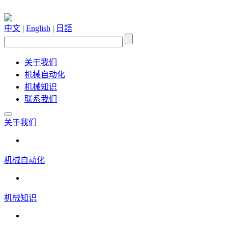
中文
|
English
|
日語
关于我们
机械自动化
机械知识
联系我们
关于我们
机械自动化
机械知识