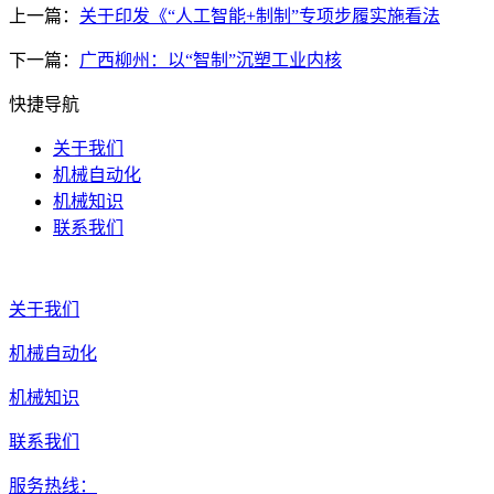
上一篇：
关于印发《“人工智能+制制”专项步履实施看法
下一篇：
广西柳州：以“智制”沉塑工业内核
快捷导航
关于我们
机械自动化
机械知识
联系我们
关于我们
机械自动化
机械知识
联系我们
服务热线：