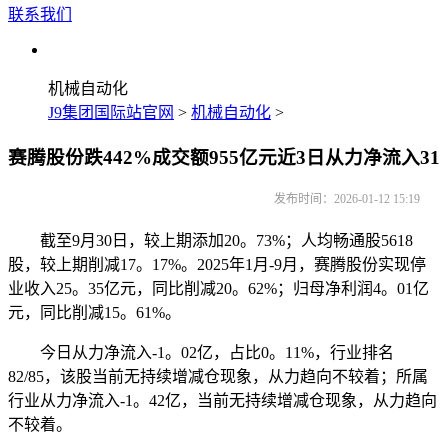
联系我们
机械自动化
J9集团国际站官网
>
机械自动化
>
赛腾股份跌442%成交额955亿元近3日从力净流入31
发布时间：2026-01-12 15:19
截至9月30日，较上期添加20。73%；人均畅通股5618
股，较上期削减17。17%。2025年1月-9月，赛腾股份实现停
业收入25。35亿元，同比削减20。62%；归母净利润4。01亿
元，同比削减15。61%。
今日从力净流入-1。02亿，占比0。11%，行业排名
82/85，该股当前无持续增减仓现象，从力趋向不较着；所属
行业从力净流入-1。42亿，当前无持续增减仓现象，从力趋向
不较着。