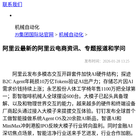
联系我们
机械自动化
J9集团国际站官网
>
机械自动化
>
阿里云最新的阿里云电商资讯、专题报道和学问
发布时间：2026-01-28 13:25
阿里云发布多模态交互开辟套件加快AI硬件结构；探迹
B2C Agent年耗损10万亿Tokens验证AI出产力；存储芯片因AI
需求价钱持续上涨；永艺股份人体工学椅年售1100万把全球第
一；影智咖啡机械人全球摆设600台。大模子已起头具备理
解、以及和物理世界交互的能力，越来越多的硬件和终端设备
厂商起头通过接入大模子来提拔交互体验。钉钉发布全球首个
工做智能操做系统Agent OS及20余款AI新品，智谱AI和
MiniMax冲刺港股IPO反映大模子行业转向盈利。同时金融AI
深切焦点场景，智能洁净行业送来手艺迸发，行业合作加剧。