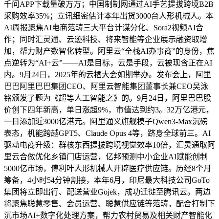
千问APP下载量破万万；中国制制网通过AI手艺提拔跨境B2B
采购效率35%；立讯细密估计本年出货3000台人形机械人。本
AI周报聚焦AI电商范畴三大平台计谋分化、Sora2视频AI合
作；同时汇灵通、云迹科技、将来智能等企业展示融资取增
加，帮力财产数智化转型。阿里云“全栈AI办事商”的身份，焦
点逆转为“AI+云”——AI是目标，云是手段，云被现含正在AI
内。9月24日，2025年的云栖大会如期举办。发布会上，阿里
巴巴阿里巴巴集团CEO、阿里云智能集团董事长兼CEO吴泳
铭颁发了题为《超等人工智能之》的。9月24日，阿里巴巴股
价创下四年新高，单日涨超9%，市值达到约3。32万亿港元，
一日添加近3000亿港元。阿里通义旗舰模子Qwen3-Max沉磅
表态，机能跨越GPT5、Claude Opus 4等，跻身全球前三。AI
驱动电商升级：群核东西提拔跨境视觉效率10倍，汇灵通取阿
里云合做优化乡镇门店运营，亿邦预测中小企业AI赋能创制
5000亿市场，傅利叶人形机械人开辟医疗供应链。历经8个月
筹备，4小时54分钟割接，本年6月，印尼最大科技公司GoTo
集团将立即出行、配送营业Gojek，成功迁徙至腾讯云。两边
将聚焦聪慧零售、会员运营、聪慧供应链等范畴，配合打制下
沉市场AI+数字化处理方案，帮力农村贸易及相关财产智能化