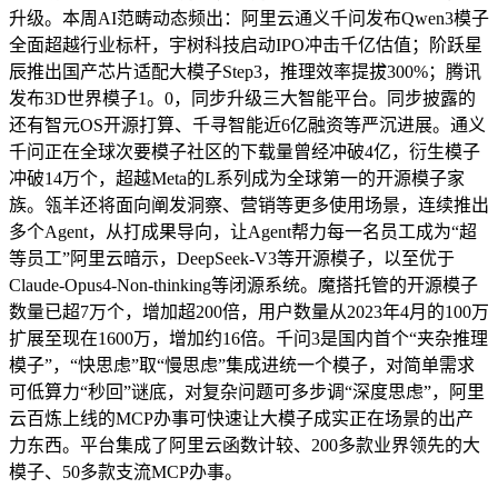
升级。本周AI范畴动态频出：阿里云通义千问发布Qwen3模子
全面超越行业标杆，宇树科技启动IPO冲击千亿估值；阶跃星
辰推出国产芯片适配大模子Step3，推理效率提拔300%；腾讯
发布3D世界模子1。0，同步升级三大智能平台。同步披露的
还有智元OS开源打算、千寻智能近6亿融资等严沉进展。通义
千问正在全球次要模子社区的下载量曾经冲破4亿，衍生模子
冲破14万个，超越Meta的L系列成为全球第一的开源模子家
族。瓴羊还将面向阐发洞察、营销等更多使用场景，连续推出
多个Agent，从打成果导向，让Agent帮力每一名员工成为“超
等员工”阿里云暗示，DeepSeek-V3等开源模子，以至优于
Claude-Opus4-Non-thinking等闭源系统。魔搭托管的开源模子
数量已超7万个，增加超200倍，用户数量从2023年4月的100万
扩展至现在1600万，增加约16倍。千问3是国内首个“夹杂推理
模子”，“快思虑”取“慢思虑”集成进统一个模子，对简单需求
可低算力“秒回”谜底，对复杂问题可多步调“深度思虑”，阿里
云百炼上线的MCP办事可快速让大模子成实正在场景的出产
力东西。平台集成了阿里云函数计较、200多款业界领先的大
模子、50多款支流MCP办事。