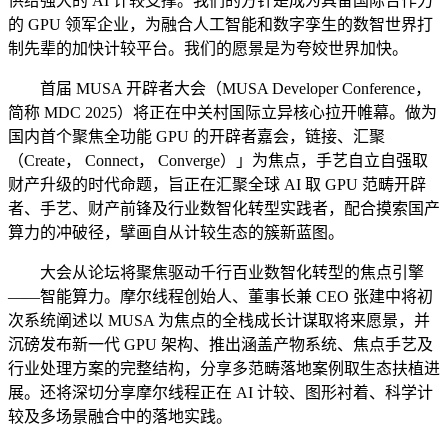
供给强大的 AI 计较支撑。我们的方针是成为具备国际合作力
的 GPU 领军企业，为融合人工智能和数字孪生的数智世界打
制先辈的加快计较平台。我们的愿景是为夸姣世界加快。
首届 MUSA 开辟者大会（MUSA Developer Conference，
简称 MDC 2025）将正在中关村国际立异核心拉开帷幕。做为
国内首个聚焦全功能 GPU 的开辟者嘉会，链接、汇聚
（Create， Connect， Converge）」为焦点，手艺自立自强取
财产升级的时代命题，旨正在汇聚全球 AI 取 GPU 范畴开辟
者、手艺、财产前锋及行业数智化转型实践者，配合摸索国产
算力的冲破径，擘画自从计较生态的簇新蓝图。
大会从论坛将聚焦驱动千行百业数智化转型的焦点引擎
——智能算力。摩尔线程创始人、董事长兼 CEO 张建中将初
次系统阐述以 MUSA 为焦点的全栈成长计谋取将来愿景，并
沉磅发布新一代 GPU 架构、推出涵盖产物系统、焦点手艺及
行业处理方案的完整结构，分享多范畴落地案例取生态扶植进
展。还将深切分享摩尔线程正在 AI 计较、图形衬着、科学计
较及多场景融合中的落地实践。